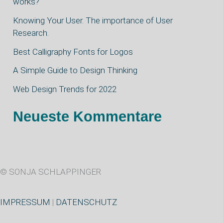
works?
n
Knowing Your User. The importance of User
n
Research.
a
Best Calligraphy Fonts for Logos
c
A Simple Guide to Design Thinking
h
Web Design Trends for 2022
:
Neueste Kommentare
© SONJA SCHLAPPINGER
IMPRESSUM
|
DATENSCHUTZ